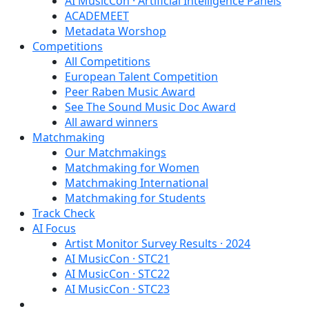
AI MusicCon · Artificial Intelligence Panels
ACADEMEET
Metadata Worshop
Competitions
All Competitions
European Talent Competition
Peer Raben Music Award
See The Sound Music Doc Award
All award winners
Matchmaking
Our Matchmakings
Matchmaking for Women
Matchmaking International
Matchmaking for Students
Track Check
AI Focus
Artist Monitor Survey Results · 2024
AI MusicCon · STC21
AI MusicCon · STC22
AI MusicCon · STC23