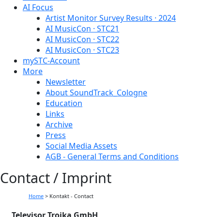
AI Focus
Artist Monitor Survey Results · 2024
AI MusicCon · STC21
AI MusicCon · STC22
AI MusicCon · STC23
mySTC-Account
More
Newsletter
About SoundTrack_Cologne
Education
Links
Archive
Press
Social Media Assets
AGB - General Terms and Conditions
Contact / Imprint
Home
>
Kontakt - Contact
Televisor Troika GmbH