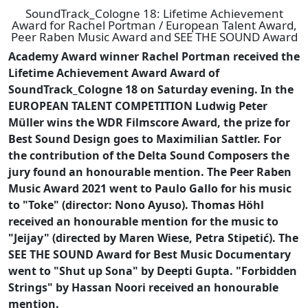
SoundTrack_Cologne 18: Lifetime Achievement
Award for Rachel Portman / European Talent Award,
Peer Raben Music Award and SEE THE SOUND Award
Academy Award winner Rachel Portman received the
Lifetime Achievement Award Award of
SoundTrack_Cologne 18 on Saturday evening. In the
EUROPEAN TALENT COMPETITION Ludwig Peter
Müller wins the WDR Filmscore Award, the prize for
Best Sound Design goes to Maximilian Sattler. For
the contribution of the Delta Sound Composers the
jury found an honourable mention. The Peer Raben
Music Award 2021 went to Paulo Gallo for his music
to "Toke" (director: Nono Ayuso). Thomas Höhl
received an honourable mention for the music to
"Jeijay" (directed by Maren Wiese, Petra Stipetić). The
SEE THE SOUND Award for Best Music Documentary
went to "Shut up Sona" by Deepti Gupta. "Forbidden
Strings" by Hassan Noori received an honourable
mention.