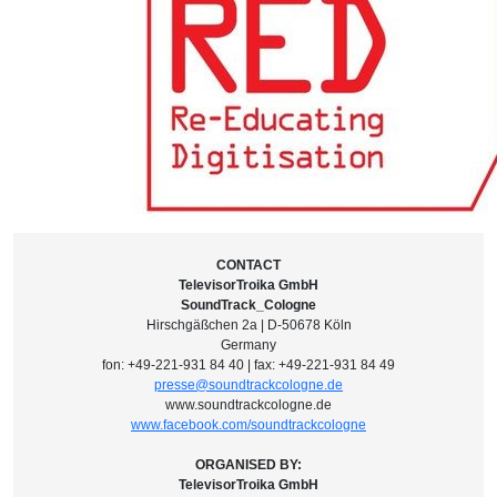
CONTACT
TelevisorTroika GmbH
SoundTrack_Cologne
Hirschgäßchen 2a | D-50678 Köln
Germany
fon: +49-221-931 84 40 | fax: +49-221-931 84 49
presse@soundtrackcologne.de
www.soundtrackcologne.de
www.facebook.com/soundtrackcologne
ORGANISED BY:
TelevisorTroika GmbH